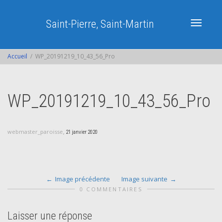
Saint-Pierre, Saint-Martin
Activer/dé
Accueil
WP_20191219_10_43_56_Pro
navigatio
WP_20191219_10_43_56_Pro
,
webmaster_paroisse
21 janvier 2020
Image précédente
Image suivante
0 COMMENTAIRES
Laisser une réponse