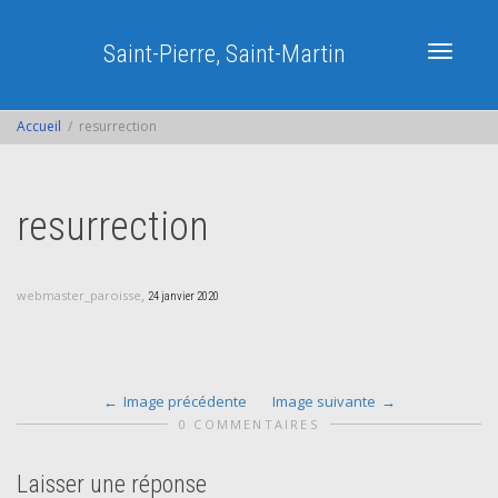
Saint-Pierre, Saint-Martin
Activer/dé
Accueil
resurrection
navigatio
resurrection
,
webmaster_paroisse
24 janvier 2020
Image précédente
Image suivante
0 COMMENTAIRES
Laisser une réponse