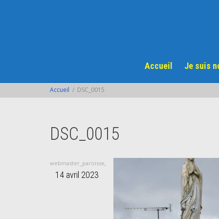
Accueil
Je suis 
Accueil
DSC_0015
DSC_0015
,
webmaster_paroisse
14 avril 2023