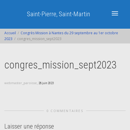
Saint-Pierre, Saint-Martin
Activer/dé
Accueil
Congrès Mission à Nantes du 29 septembre au 1er octobre
2023
congres_mission_sept2023
navigatio
congres_mission_sept2023
,
webmaster_paroisse
28 juin 2023
0 COMMENTAIRES
Laisser une réponse