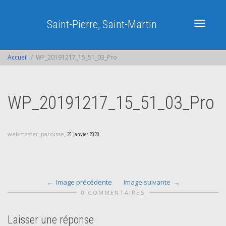
Saint-Pierre, Saint-Martin
Activer/dé
Accueil
WP_20191217_15_51_03_Pro
navigatio
WP_20191217_15_51_03_Pro
,
webmaster_paroisse
21 janvier 2020
Image précédente
Image suivante
0 COMMENTAIRES
Laisser une réponse