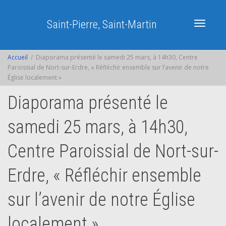
Saint-Pierre, Saint-Martin
Activer/dé
Accueil
Diaporama présenté le samedi 25 mars, à 14h30, Centre
Paroissial de Nort-sur-Erdre, « Réfléchir ensemble sur l’avenir de notre
Église localement »
navigatio
Diaporama présenté le
samedi 25 mars, à 14h30,
Centre Paroissial de Nort-sur-
Erdre, « Réfléchir ensemble
sur l’avenir de notre Église
localement »