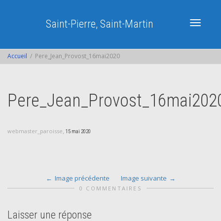
Saint-Pierre, Saint-Martin
Activer/dé
Accueil
Pere_Jean_Provost_16mai2020
navigatio
Pere_Jean_Provost_16mai202
,
webmaster_paroisse
15 mai 2020
Image précédente
Image suivante
0 COMMENTAIRES
Laisser une réponse