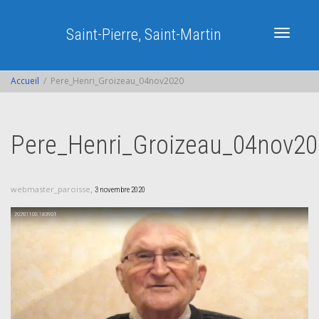
Saint-Pierre, Saint-Martin
Activer/dé
Accueil
Pere_Henri_Groizeau_04nov2020
navigatio
Pere_Henri_Groizeau_04nov20
,
webmaster_paroisse
3 novembre 2020