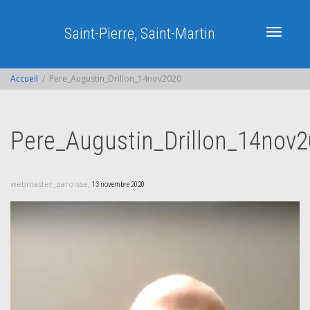
Saint-Pierre, Saint-Martin
Activer/dé
Accueil
Pere_Augustin_Drillon_14nov2020
navigatio
Pere_Augustin_Drillon_14nov
,
webmaster_paroisse
13 novembre 2020