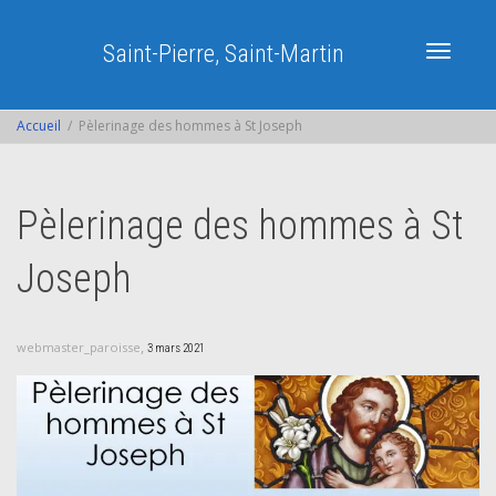
Saint-Pierre, Saint-Martin
Activer/dé
Accueil
Pèlerinage des hommes à St Joseph
navigatio
Pèlerinage des hommes à St
Joseph
,
webmaster_paroisse
3 mars 2021