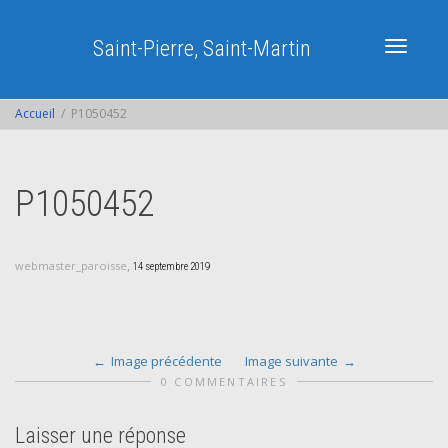
Saint-Pierre, Saint-Martin
Activer/dé
Accueil
P1050452
navigatio
P1050452
,
webmaster_paroisse
14 septembre 2019
Image précédente
Image suivante
0 COMMENTAIRES
Laisser une réponse