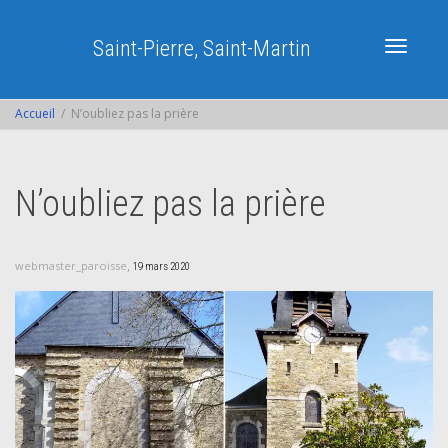
Saint-Pierre, Saint-Martin
Activer/dé
Accueil
N’oubliez pas la prière
navigatio
N’oubliez pas la prière
,
webmaster_paroisse
19 mars 2020