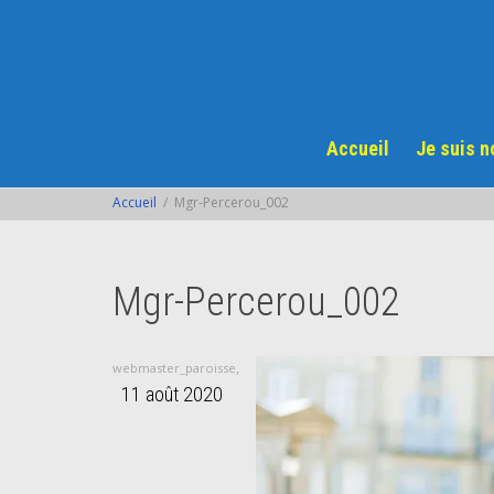
Accueil
Je suis 
Accueil
Mgr-Percerou_002
Mgr-Percerou_002
,
webmaster_paroisse
11 août 2020