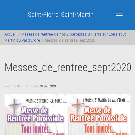
Saint-Pierre, Saint-Martin
Activer/dé
Accueil
Messes de rentrée de nos 2 paroisses St Pierre sur Loire et St
Martin du Val d’Erdre
Messes_de_rentree_sept2020
navigatio
Messes_de_rentree_sept2020
,
webmaster_paroisse
31 août 2020