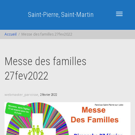
Saint-Pierre, Saint-Martin
Activer/dé
Accueil
Messe des familles 27fev2022
navigatio
Messe des familles
27fev2022
,
webmaster_paroisse
2 février 2022