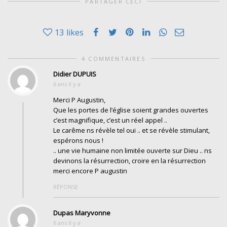
PARTAGER CECI
13
likes
4 COMMENTAIRES
Didier DUPUIS
6 ans Il y a
Merci P Augustin,
Que les portes de l’église soient grandes ouvertes
c’est magnifique, c’est un réel appel ..
Le carême ns révèle tel oui .. et se révèle stimulant,
espérons nous !
.. une vie humaine non limitée ouverte sur Dieu .. ns
devinons la résurrection, croire en la résurrection
merci encore P augustin
RÉPONSE
Dupas Maryvonne
6 ans Il y a