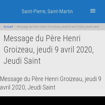
Saint-Pierre, Saint-Martin
Activer/dé
Accueil
Message du Père Henri Groizeau, jeudi 9 avril 2020, Jeudi Saint
Message du Père Henri
navigatio
Groizeau, jeudi 9 avril 2020,
Jeudi Saint
Message du Père Henri Groizeau, jeudi 9
avril 2020, Jeudi Saint