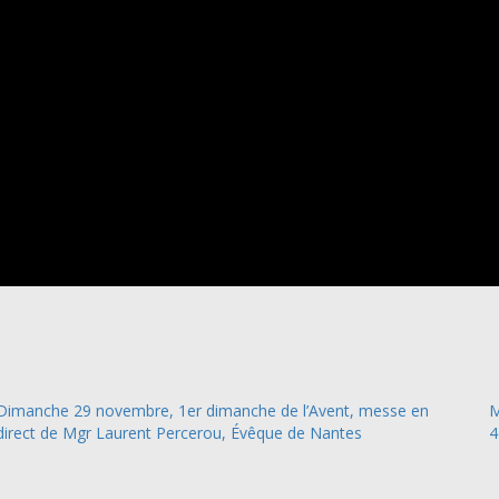
Dimanche 29 novembre, 1er dimanche de l’Avent, messe en
M
direct de Mgr Laurent Percerou, Évêque de Nantes
4