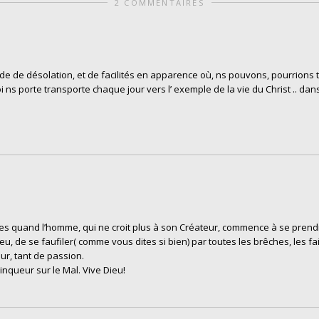
2 COMMENTAIRES
e de désolation, et de facilités en apparence où, ns pouvons, pourrions to
foi ns porte transporte chaque jour vers l’ exemple de la vie du Christ .. dans l
bles quand l’homme, qui ne croit plus à son Créateur, commence à se prend
u, de se faufiler( comme vous dites si bien) par toutes les brêches, les fa
ur, tant de passion.
inqueur sur le Mal. Vive Dieu!