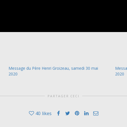
Message du Père Henri Groizeau, samedi 30 mai
Messag
2020
2020
PARTAGER CECI
40
likes