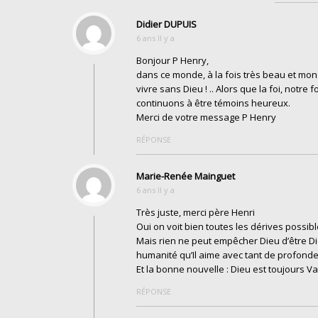
Didier DUPUIS
6 ans Il y a
Bonjour P Henry,
dans ce monde, à la fois très beau et mond
vivre sans Dieu ! .. Alors que la foi, notre 
continuons à être témoins heureux.
Merci de votre message P Henry
RÉPONSE
Marie-Renée Mainguet
6 ans Il y a
Très juste, merci père Henri
Oui on voit bien toutes les dérives possi
Mais rien ne peut empêcher Dieu d’être Die
humanité qu’Il aime avec tant de profonde
Et la bonne nouvelle : Dieu est toujours Va
RÉPONSE