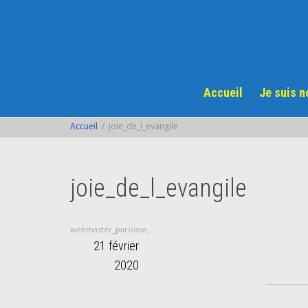
Accueil
Je suis 
Accueil
joie_de_l_evangile
joie_de_l_evangile
,
webmaster_paroisse
21 février
2020