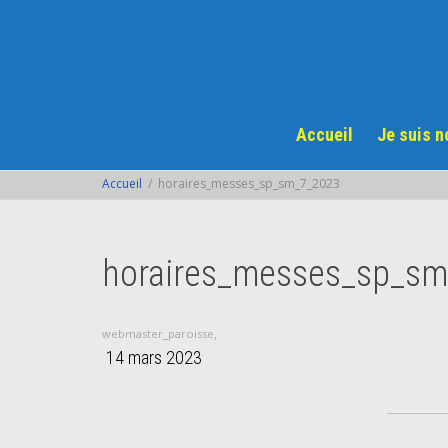
Accueil
Je suis 
Accueil
horaires_messes_sp_sm_7_2023
horaires_messes_sp_sm
,
webmaster_paroisse
14 mars 2023