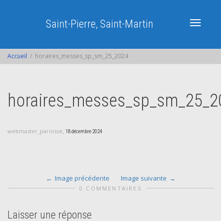
Saint-Pierre, Saint-Martin
Activer/dé
Accueil
horaires_messes_sp_sm_25_2024
navigatio
horaires_messes_sp_sm_25_2
,
webmaster_paroisse
18 décembre 2024
Image précédente
Image suivante
0 COMMENTAIRES
Laisser une réponse