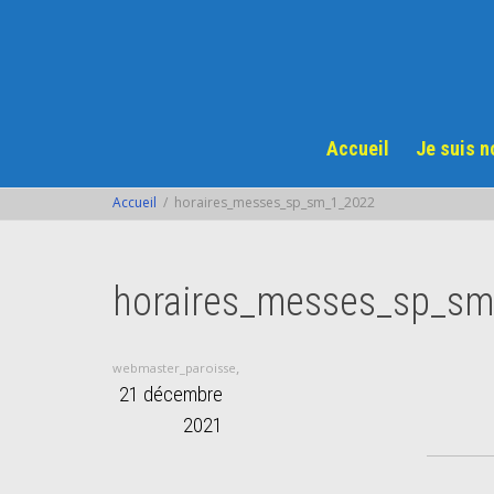
Accueil
Je suis 
Accueil
horaires_messes_sp_sm_1_2022
horaires_messes_sp_sm
,
webmaster_paroisse
21 décembre
2021