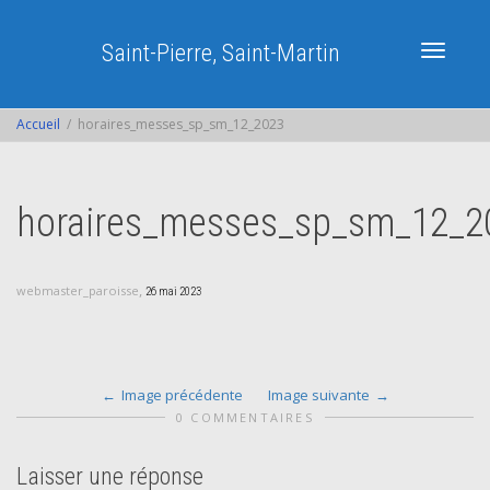
Saint-Pierre, Saint-Martin
Activer/dé
Accueil
horaires_messes_sp_sm_12_2023
navigatio
horaires_messes_sp_sm_12_2
,
webmaster_paroisse
26 mai 2023
Image précédente
Image suivante
0 COMMENTAIRES
Laisser une réponse