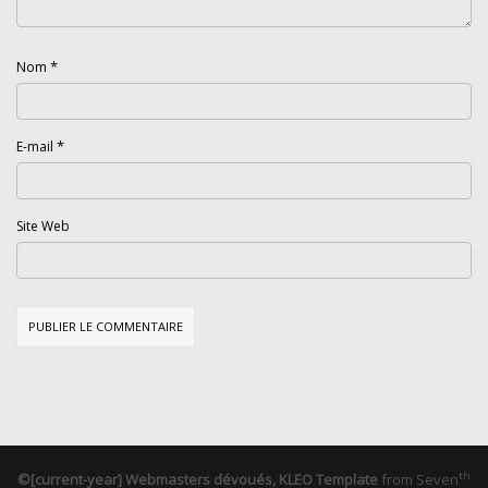
*
Nom
*
E-mail
Site Web
th
©[current-year] Webmasters dévoués, KLEO Template
from
Seven