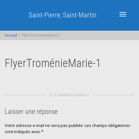
Saint-Pierre, Saint-Martin
Activer/dé
Accueil
FlyerTroménieMarie-1
navigatio
FlyerTroménieMarie-1
0 COMMENTAIRES
Laisser une réponse
Votre adresse e-mail ne sera pas publiée.
Les champs obligatoires
sont indiqués avec
*