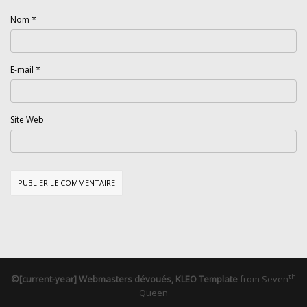
*
Nom
*
E-mail
Site Web
th
©[current-year] Webmasters dévoués, KLEO Template
from
Seven
Queen