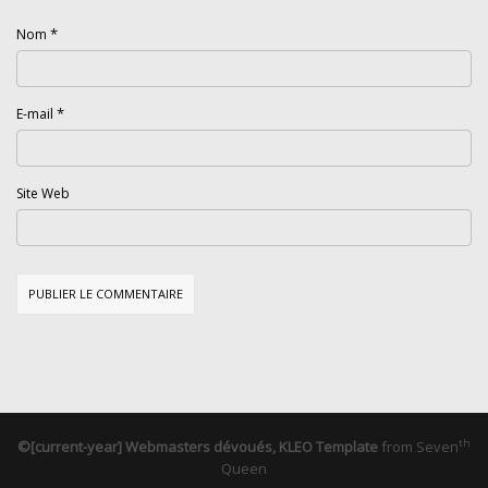
*
Nom
*
E-mail
Site Web
th
©[current-year] Webmasters dévoués, KLEO Template
from
Seven
Queen