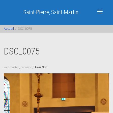
Saint-Pierre, Saint-Martin
Activer/dé
Accueil
DSC_0075
navigatio
DSC_0075
,
webmaster_paroisse
14 avril 2023