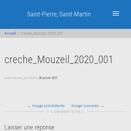
Saint-Pierre, Saint-Martin
Activer/dé
Accueil
creche_Mouzeil_2020_001
navigatio
creche_Mouzeil_2020_001
,
webmaster_paroisse
30 janvier 2021
Image précédente
Image suivante
0 COMMENTAIRES
Laisser une réponse