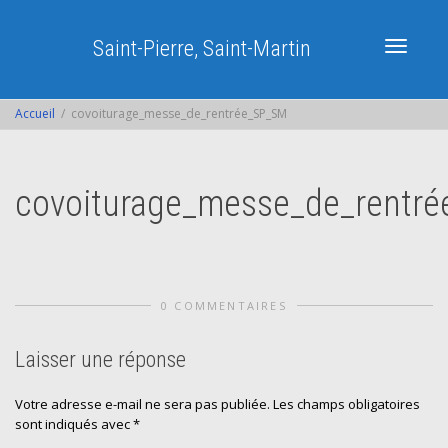
Saint-Pierre, Saint-Martin
Activer/dé
Accueil
covoiturage_messe_de_rentrée_SP_SM
navigatio
covoiturage_messe_de_rentr
0 COMMENTAIRES
Laisser une réponse
Votre adresse e-mail ne sera pas publiée.
Les champs obligatoires
sont indiqués avec
*