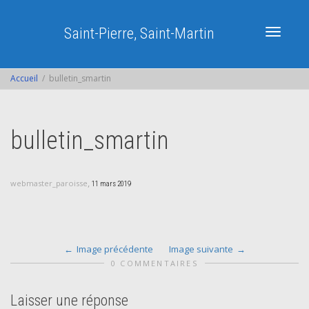
Saint-Pierre, Saint-Martin
Activer/dé
Accueil
bulletin_smartin
navigatio
bulletin_smartin
,
webmaster_paroisse
11 mars 2019
Image précédente
Image suivante
0 COMMENTAIRES
Laisser une réponse