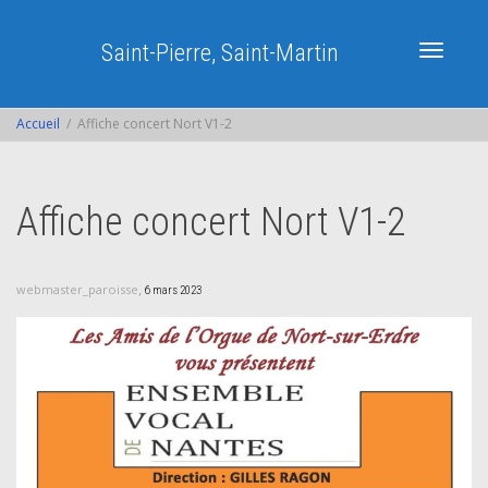
Saint-Pierre, Saint-Martin
Activer/dé
Accueil
Affiche concert Nort V1-2
navigatio
Affiche concert Nort V1-2
,
webmaster_paroisse
6 mars 2023