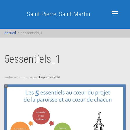
Saint-Pierre, Saint-Martin
Activer/dé
Accueil
5essentiels_1
navigatio
5essentiels_1
,
webmaster_paroisse
4 septembre 2019