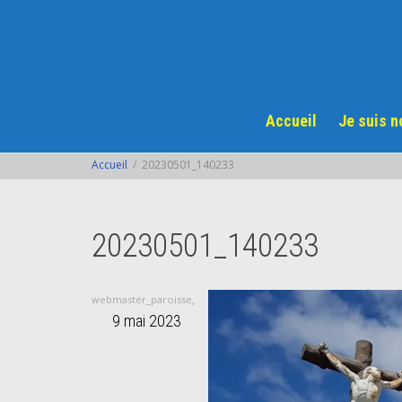
Accueil
Je suis 
Accueil
20230501_140233
20230501_140233
,
webmaster_paroisse
9 mai 2023