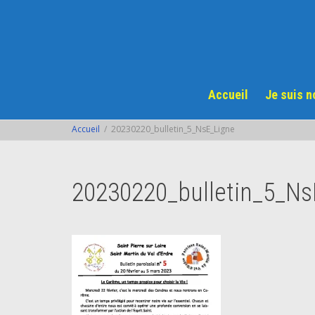
Accueil
Je suis 
Accueil
20230220_bulletin_5_NsE_Ligne
20230220_bulletin_5_Ns