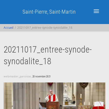
Saint-Pierre, Saint-Martin
Activer/dé
Accueil
20211017_entree-synode-synodalite_18
navigatio
20211017_entree-synode-
synodalite_18
,
webmaster_paroisse
20 novembre 2021