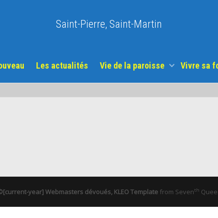
Saint-Pierre, Saint-Martin
nouveau
Les actualités
Vie de la paroisse
Vivre sa f
th
©[current-year] Webmasters dévoués, KLEO Template
from
Seven
Quee